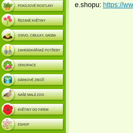
e.shopu:
https://w
POKOJOVÉ ROSTLINY
ŘEZANÉ KVĚTINY
OSIVO, CIBULKY, SADBA
ZAHRÁDKÁŘSKÉ POTŘEBY
DEKORACE
DÁRKOVÉ ZBOŽÍ
NAŠE MALÁ ZOO
KVĚTINY DO FIREM
ESHOP