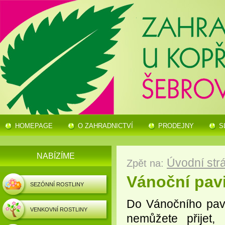
HOMEPAGE
O ZAHRADNICTVÍ
PRODEJNY
S
NABÍZÍME
Úvodní str
Zpět na:
Vánoční pavi
SEZÓNNÍ ROSTLINY
Do Vánočního pav
VENKOVNÍ ROSTLINY
nemůžete přijet,