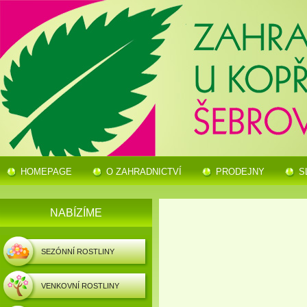
HOMEPAGE
O ZAHRADNICTVÍ
PRODEJNY
S
NABÍZÍME
SEZÓNNÍ ROSTLINY
VENKOVNÍ ROSTLINY