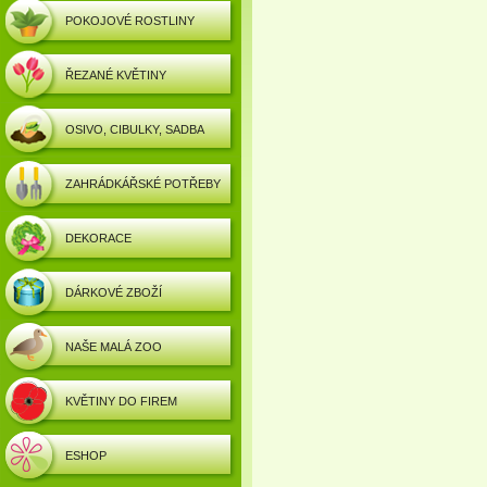
POKOJOVÉ ROSTLINY
ŘEZANÉ KVĚTINY
OSIVO, CIBULKY, SADBA
ZAHRÁDKÁŘSKÉ POTŘEBY
DEKORACE
DÁRKOVÉ ZBOŽÍ
NAŠE MALÁ ZOO
KVĚTINY DO FIREM
ESHOP