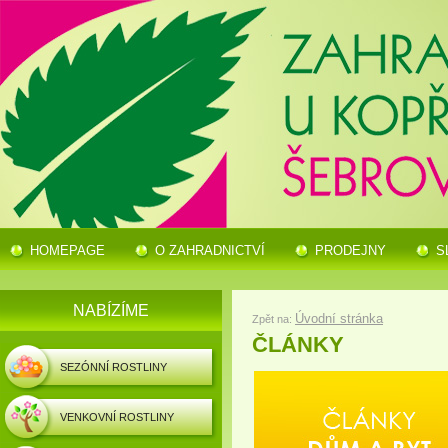
HOMEPAGE
O ZAHRADNICTVÍ
PRODEJNY
S
NABÍZÍME
Úvodní stránka
Zpět na:
ČLÁNKY
SEZÓNNÍ ROSTLINY
VENKOVNÍ ROSTLINY