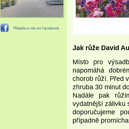
Jak růže David Au
Místo pro výsadb
napomáhá dobrém
chorob růží. Před 
zhruba 30 minut do
Nadále pak růží
vydatnější zálivku
doporučujeme pou
případně promícha