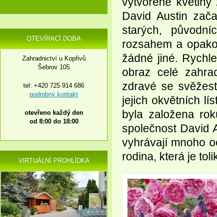
vytvořené květiny
David Austin zač
starých, původní
OTEVÍRACÍ DOBA
rozsahem a opako
žádné jiné. Rychle
Zahradnictví u Kopřivů
Šebrov 105
obraz celé zahra
zdravé se svěžest
tel: +420 725 914 686
podrobný kontakt
jejich okvětních l
byla založena ro
otevřeno každý den
od 8:00 do 18:00
společnost David 
vyhrávají mnoho oc
rodina, která je toli
VIRTUÁLNÍ PROHLÍDKA