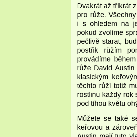
Dvakrát až třikrát 
pro růže. Všechny
i s ohledem na j
pokud zvolíme spr
pečlivě starat, bu
postřik růžím p
provádíme během 
růže David Austin 
klasickým keřovým
těchto růží totiž 
rostlinu každý rok
pod tíhou květu ohý
Můžete se také se
keřovou a zároveň
Austin mají tuto v