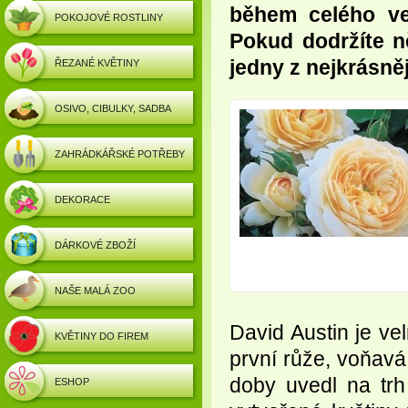
během celého ve
POKOJOVÉ ROSTLINY
Pokud dodržíte ně
jedny z nejkrásněj
ŘEZANÉ KVĚTINY
OSIVO, CIBULKY, SADBA
ZAHRÁDKÁŘSKÉ POTŘEBY
DEKORACE
DÁRKOVÉ ZBOŽÍ
NAŠE MALÁ ZOO
David Austin je vel
KVĚTINY DO FIREM
první růže, voňavá
doby uvedl na tr
ESHOP