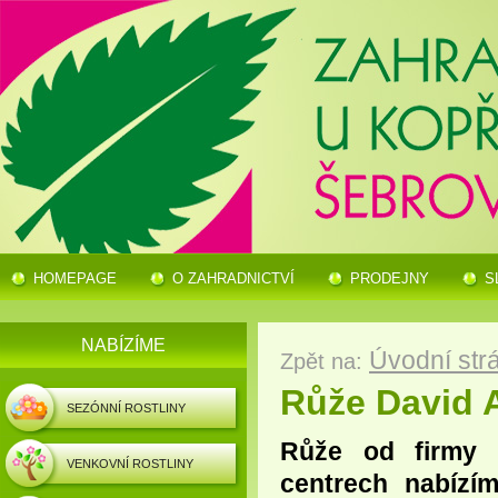
HOMEPAGE
O ZAHRADNICTVÍ
PRODEJNY
S
NABÍZÍME
Úvodní str
Zpět na:
Růže David 
SEZÓNNÍ ROSTLINY
Růže od firmy 
VENKOVNÍ ROSTLINY
centrech nabízí