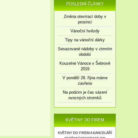
POSLEDNÍ ČLÁNKY
Změna otevírací doby v
prosinci
Vánoční hvězdy
Tipy na vánoční dárky
Sesazované nádoby v zimním
období
Kouzelné Vánoce v Šebrově
2019
V pondělí 28. října máme
zavřeno
Na podzim je čas sázení
ovocných stromků
KVĚTINY DO FIREM
KVĚTINY DO FIREM A KANCELÁŘÍ