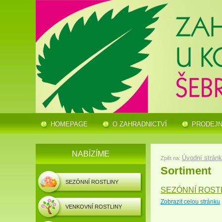
HOMEPAGE
O ZAHRADNICTVÍ
PRODEJ
NABÍZÍME
Úvodní strán
Zpět na:
Sortiment
SEZÓNNÍ ROSTLINY
SEZÓNNÍ ROST
Zobrazit celou stránku
VENKOVNÍ ROSTLINY