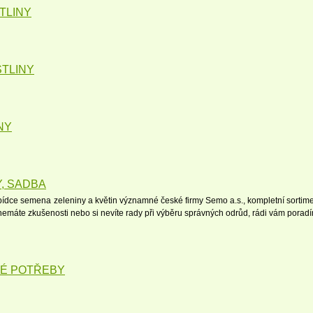
TLINY
TLINY
NY
Y, SADBA
dce semena zeleniny a květin významné české firmy Semo a.s., kompletní sortimen
emáte zkušenosti nebo si nevíte rady při výběru správných odrůd, rádi vám porad
É POTŘEBY