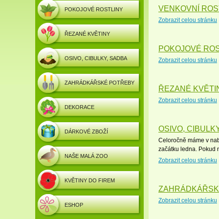
VENKOVNÍ ROS
POKOJOVÉ ROSTLINY
Zobrazit celou stránku
ŘEZANÉ KVĚTINY
POKOJOVÉ ROS
OSIVO, CIBULKY, SADBA
Zobrazit celou stránku
ZAHRÁDKÁŘSKÉ POTŘEBY
ŘEZANÉ KVĚTI
Zobrazit celou stránku
DEKORACE
OSIVO, CIBULK
DÁRKOVÉ ZBOŽÍ
Celoročně máme v nabí
začátku ledna. Pokud n
NAŠE MALÁ ZOO
Zobrazit celou stránku
KVĚTINY DO FIREM
ZAHRÁDKÁŘSK
Zobrazit celou stránku
ESHOP