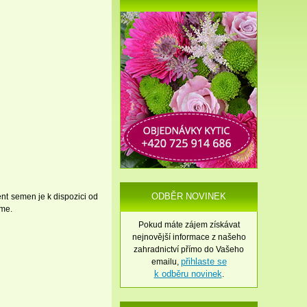
ODBĚR NOVINEK
t semen je k dispozici od
íme.
Pokud máte zájem získávat
nejnovější informace z našeho
zahradnictví přímo do Vašeho
přihlaste se
emailu,
k odběru novinek
.