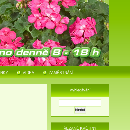
ÁNKY
VIDEA
ZAMĚSTNÁNÍ
Vyhledávání
ŘEZANÉ KVĚTINY