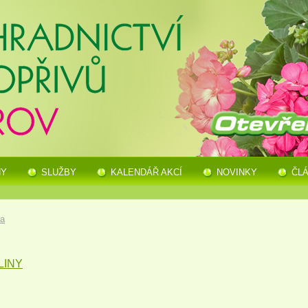
NY
SLUŽBY
KALENDÁŘ AKCÍ
NOVINKY
ČL
ka
LINY